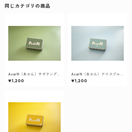
同じカテゴリの商品
AcarN（あかん）サボテング
AcarN（あかん）アイスブル
リーン
ー
¥1,200
¥1,200