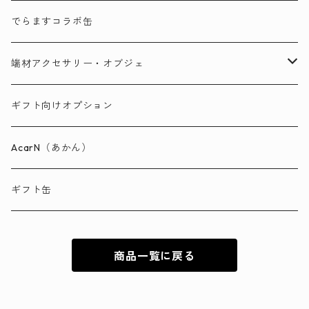
ラウンド缶
でらますコラボ缶
トール缶
端材アクセサリー・オブジェ
端材アクセサリー「Sumikiri」
ギフト向けオプション
端材オブジェ
AcarN（あかん）
ギフト缶
商品一覧に戻る