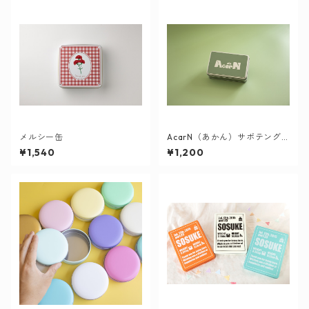
メルシー缶
AcarN（あかん）サボテング
リーン
¥1,540
¥1,200