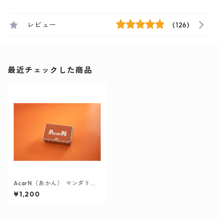
レビュー
(126)
最近チェックした商品
AcarN（あかん） マンダリン
オレンジ
¥1,200