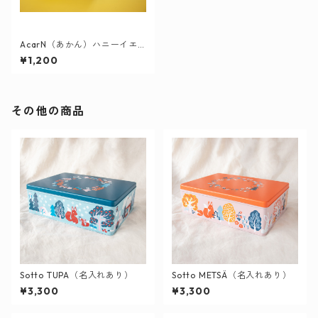
AcarN（あかん）ハニーイエ
ロー
¥1,200
その他の商品
Sotto TUPA（名入れあり）
Sotto METSÄ（名入れあり）
¥3,300
¥3,300