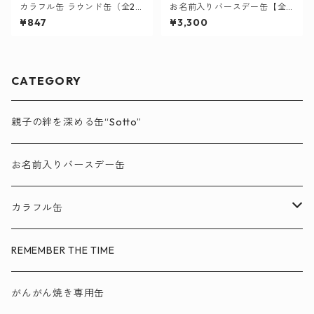
カラフル缶 ラウンド缶（全21
お名前入りバースデー缶【全11
色）
色】
¥847
¥3,300
CATEGORY
親子の絆を深める缶“Sotto”
お名前入りバースデー缶
カラフル缶
ワーク缶
REMEMBER THE TIME
スクエア缶
がんがん焼き専用缶